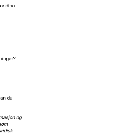
or dine
sninger?
dan du
ormasjon og
 som
ridisk