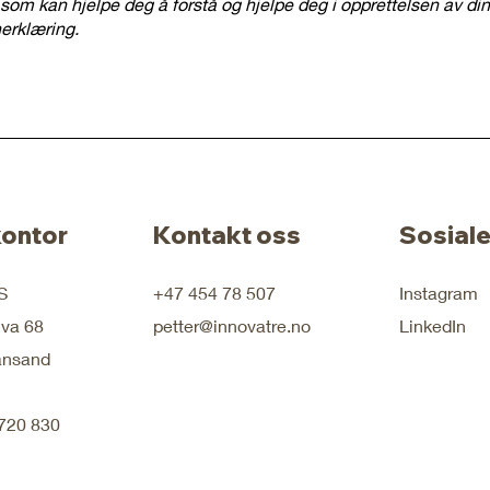
som kan hjelpe deg å forstå og hjelpe deg i opprettelsen av din
erklæring.
ontor
Kontakt oss
Sosial
S
+47 454 78 507
Instagram
iva 68
petter@innovatre.no
LinkedIn
ansand
 720 830