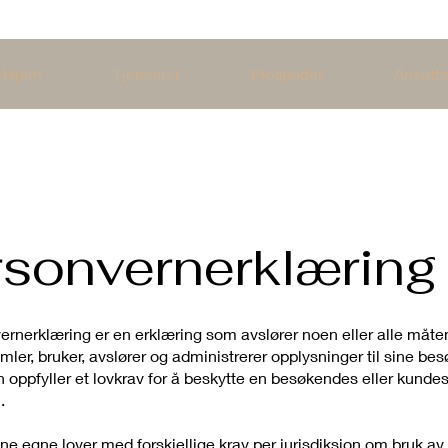
Hjem
Tjenester
Prosjekter
Ansatt
rsonvernerklæring
ernerklæring er en erklæring som avslører noen eller alle måte
mler, bruker, avslører og administrerer opplysninger til sine b
 oppfyller et lovkrav for å beskytte en besøkendes eller kunde
.
ne egne lover med forskjellige krav per jurisdiksjon om bruk av