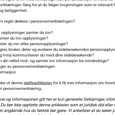
rklæringer. Sørg for at du følger lovgivningen som er relevant f
 og beliggenhet.
m regel dekkes i personvernerklæringen?
e opplysninger samler du inn?
mler du inn opplysninger?
mler du inn slike personopplysninger?
grer, bruker, deler og avslører du sidebesøkendes personopply
g hvis) kommuniserer du med dine sidebesøkende?
n din rettet mot- og samler inn informasjon fra mindreårige?
ger av personvernerklæringen
ormasjon
kke ut denne
støtteartikkelen
for å få mer informasjon om hvor
en personvernerklæring.
ne og informasjonen gitt her er kun generelle forklaringer, inf
Du bør ikke oppfatte denne artikkelen som et juridisk råd eller
r angående hva du faktisk bør gjøre. Vi anbefaler at du søker ju