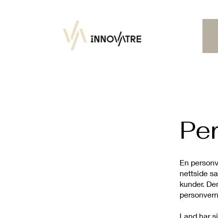
Pe
En personv
nettside sa
kunder. Den
personvern
Land har si