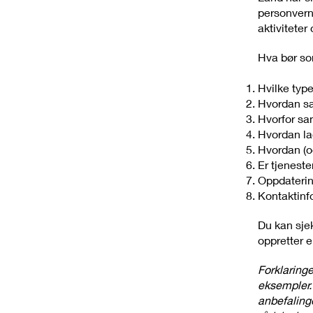
personverne
aktiviteter
Hva bør so
Hvilke typ
Hvordan sa
Hvorfor sa
Hvordan la
Hvordan (o
Er tjeneste
Oppdaterin
Kontaktinf
Du kan sje
oppretter 
Forklaringe
eksempler. 
anbefalinge