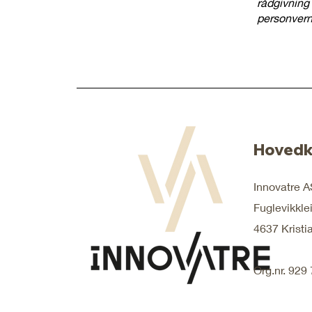
rådgivning 
personvern
Hovedk
Innovatre A
Fuglevikkle
4637 Kristi
Org.nr. 929