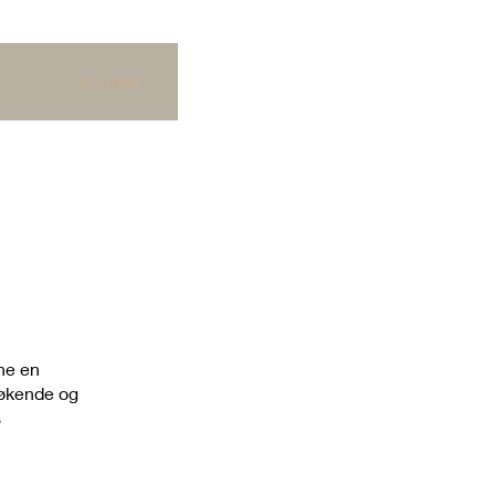
e
Kontakt
ne en
esøkende og
s